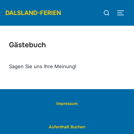
Zum
Suchen
Inhalt
DALSLAND-FERIEN
Seit
nach:
springen
Gästebuch
Sagen Sie uns Ihre Meinung!
Impressum
Aufenthalt Buchen